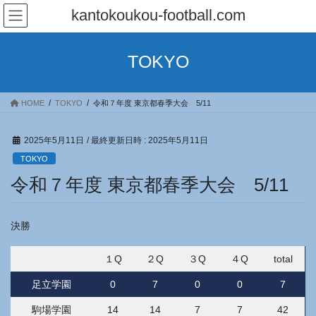
コ
ナ
kantokoukou-football.com
ン
ビ
テ
ゲ
ン
ー
TOKYO
ツ
シ
へ
ョ
ス
ン
HOME
TOKYO
令和７年度 東京都春季大会 5/11
キ
に
ッ
移
プ
動
2025年5月11日
/ 最終更新日時 :
2025年5月11日
TOKYO
令和７年度 東京都春季大会 5/11
決勝
１Q
２Q
３Q
４Q
total
足立学園
0
7
0
0
7
駒場学園
14
14
7
7
42