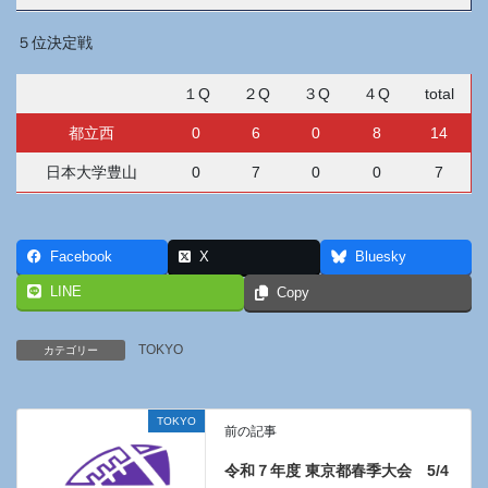
５位決定戦
１Q
２Q
３Q
４Q
total
都立西
0
6
0
8
14
日本大学豊山
0
7
0
0
7
Facebook
X
Bluesky
LINE
Copy
TOKYO
カテゴリー
TOKYO
前の記事
令和７年度 東京都春季大会 5/4