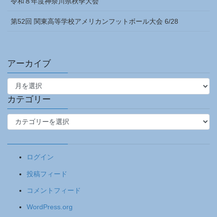
令和８年度神奈川県秋季大会
第52回 関東高等学校アメリカンフットボール大会 6/28
アーカイブ
ア
ー
カ
カテゴリー
イ
カ
ブ
テ
ゴ
リ
ログイン
ー
投稿フィード
コメントフィード
WordPress.org