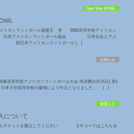
New Year BOWL
BOWL
メリカンフットボール連盟主 管 関西高等学校アメリカン
援 日本アメリカンフットボール協会 日本社会人アメ
 西日本アメリカンフットボール […]
お知らせ
東高等学校アメリカンフットボール大会 準決勝(6月15日) 第1
は，日本大学高等学校の棄権により中止となりました。 […]
連盟より
購入について
からチケットを購入してください ＱＲコードはこちらを