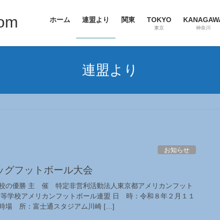
com
ホーム
連盟より
関東
TOKYO
KANAGAW
東京
神奈川
連盟より
お知らせ
ッグフットボール大会
校の優勝 主 催 特定非営利活動法人東京都アメリカンフット
高等学校アメリカンフットボール連盟 日 時：令和８年２月１１
場 所：富士通スタジアム川崎 […]