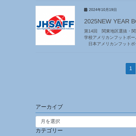
2024年10月19日
2025NEW YEA
第14回 関東地区選抜・関
学校アメリカンフットボー
日本アメリカンフットボール
投
固
1
稿
定
ペ
の
ー
ペ
ジ
ー
アーカイブ
ジ
ア
ー
送
カテゴリー
カ