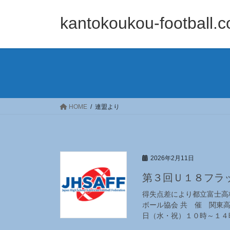
コ
ナ
ン
ビ
kantokoukou-football.
テ
ゲ
ン
ー
ツ
シ
へ
ョ
ス
ン
キ
に
ッ
移
HOME
連盟より
プ
動
2026年2月11日
第３回Ｕ１８フラ
得失点差により都立富士高
ボール協会 共 催 関東
日（水・祝）１０時～１４時