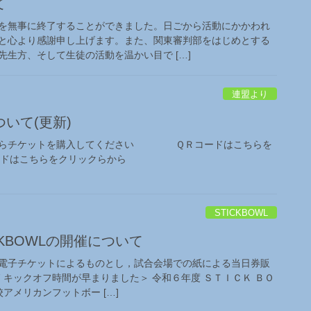
て
を無事に終了することができました。日ごから活動にかかわれ
と心より感謝申し上げます。また、関東審判部をはじめとする
生方、そして生徒の活動を温かい目で […]
連盟より
いて(更新)
からチケットを購入してください ＱＲコードはこちらを
はこちらをクリックらから
STICKBOWL
CKBOWLの開催について
電子チケットによるものとし，試合会場での紙による当日券販
/7 キックオフ時間が早まりました＞ 令和６年度 ＳＴＩＣＫ ＢＯ
アメリカンフットボー […]