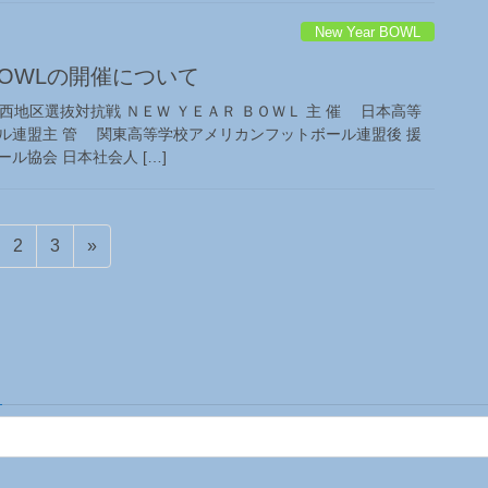
New Year BOWL
R BOWLの開催について
西地区選抜対抗戦 ＮＥＷ ＹＥＡＲ ＢＯＷＬ 主 催 日本高等
ル連盟主 管 関東高等学校アメリカンフットボール連盟後 援
協会 日本社会人 […]
固
固
2
3
»
定
定
ペ
ペ
ー
ー
ジ
ジ