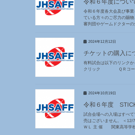
令和６年度につい
令和６年度各大会及び事業
ている方々のご尽力の賜物
審判団やゲームドクターの先
2024年12月12日
チケットの購入につ
有料試合は以下のリンク
クリック ＱＲコード
2024年10月19日
令和６年度 STI
試合会場への入場はすべて
売はございません。 ＜12
ＷＬ 主 催 関東高等学校