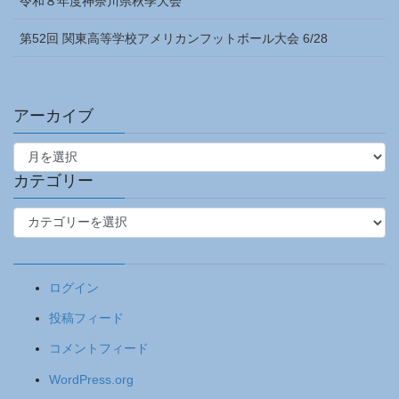
令和８年度神奈川県秋季大会
第52回 関東高等学校アメリカンフットボール大会 6/28
アーカイブ
ア
ー
カ
カテゴリー
イ
カ
ブ
テ
ゴ
リ
ログイン
ー
投稿フィード
コメントフィード
WordPress.org