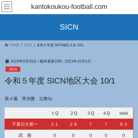
コ
ナ
kantokoukou-football.com
ン
ビ
テ
ゲ
ン
ー
SICN
ツ
シ
へ
ョ
ス
ン
HOME
SICN
令和５年度 SICN地区大会 10/1
キ
に
ッ
移
プ
動
2023年9月30日
/ 最終更新日時 :
2023年10月1日
SICN
令和５年度 SICN地区大会 10/1
第４週 準決勝 立教Gr
１Q
２Q
３Q
４Q
total
千葉日大第一
２１
２８
７
７
６３
武 南
０
０
０
０
０