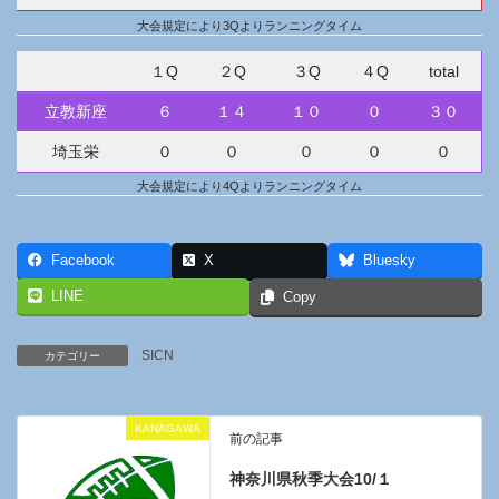
大会規定により3Qよりランニングタイム
１Q
２Q
３Q
４Q
total
立教新座
６
１４
１０
０
３０
埼玉栄
０
０
０
０
０
大会規定により4Qよりランニングタイム
Facebook
X
Bluesky
LINE
Copy
SICN
カテゴリー
KANAGAWA
前の記事
神奈川県秋季大会10/１