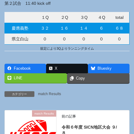
第２試合 11:40 kick off
１Q
２Q
３Q
４Q
total
慶應義塾
３２
１６
１４
６
６８
県立白山
０
０
０
０
０
規定により3Qよりランニングタイム
Facebook
X
Bluesky
LINE
Copy
match Results
カテゴリー
match Results
前の記事
令和６年度 SICN地区大会 ９/
８