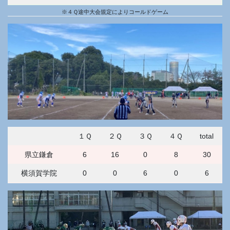
※４Ｑ途中大会規定によりコールドゲーム
１Ｑ
２Ｑ
３Ｑ
４Ｑ
total
県立鎌倉
6
16
0
8
30
横須賀学院
0
0
6
0
6