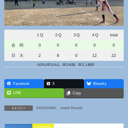
１Q
２Q
３Q
４Q
total
合 同
0
0
0
0
0
日 大
2
8
0
12
22
・合同は県立白山、県立松陽、県立上鶴間
Facebook
X
Bluesky
LINE
Copy
KANAGAWA
、
match Results
カテゴリー
KANAGAWA