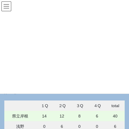
コ
ナ
kantokoukou-football.com
ン
ビ
テ
ゲ
ン
ー
KANAGAWA
ツ
シ
へ
ョ
ス
ン
HOME
KANAGAWA
神奈川県秋季大会10/24
キ
に
ッ
移
プ
動
2021年10月24日
/ 最終更新日時 :
2021年10月24日
KANAGAWA
神奈川県秋季大会10/24
第１週
１Q
２Q
３Q
４Q
total
県立岸根
14
12
8
6
40
浅野
0
6
0
0
6