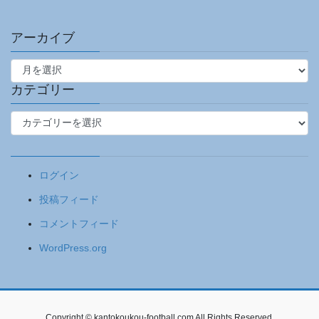
アーカイブ
ア
ー
カ
カテゴリー
イ
カ
ブ
テ
ゴ
リ
ログイン
ー
投稿フィード
コメントフィード
WordPress.org
Copyright © kantokoukou-football.com All Rights Reserved.