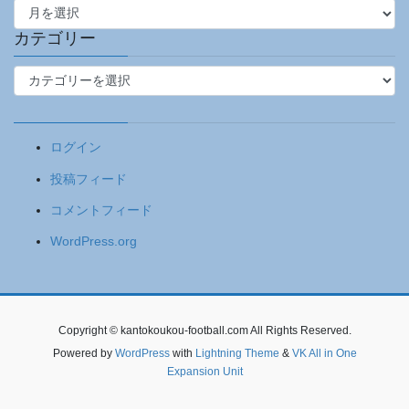
ー
カ
カテゴリー
イ
カ
ブ
テ
ゴ
リ
ログイン
ー
投稿フィード
コメントフィード
WordPress.org
Copyright © kantokoukou-football.com All Rights Reserved.
Powered by
WordPress
with
Lightning Theme
&
VK All in One
Expansion Unit