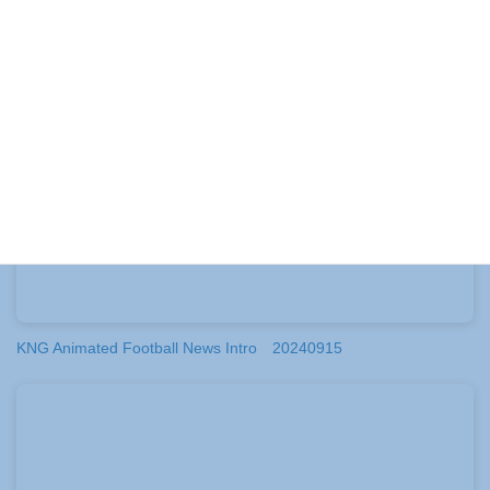
Blue Modern Football Semi-Final Match Video
KNG Animated Football News Intro 20240915