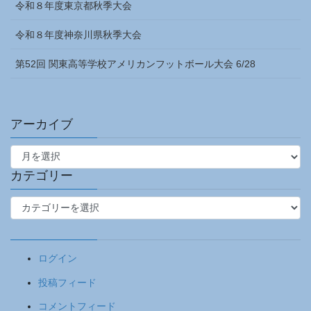
令和８年度東京都秋季大会
令和８年度神奈川県秋季大会
第52回 関東高等学校アメリカンフットボール大会 6/28
アーカイブ
ア
ー
カ
カテゴリー
イ
カ
ブ
テ
ゴ
リ
ログイン
ー
投稿フィード
コメントフィード