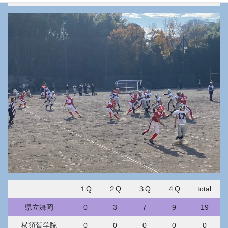
１Q
２Q
３Q
４Q
total
県立舞岡
0
3
7
9
19
横須賀学院
0
0
0
0
0