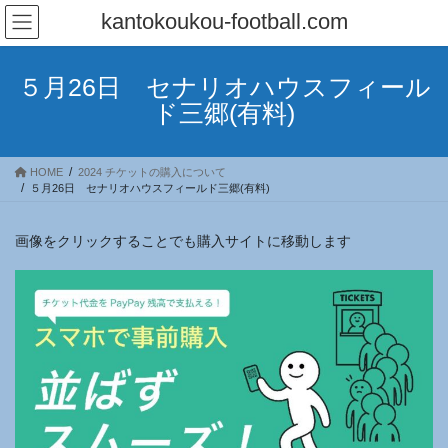
コ
ナ
kantokoukou-football.com
ン
ビ
テ
ゲ
ン
ー
５月26日 セナリオハウスフィール
ツ
シ
ド三郷(有料)
へ
ョ
ス
ン
キ
に
HOME
2024 チケットの購入について
ッ
移
５月26日 セナリオハウスフィールド三郷(有料)
プ
動
画像をクリックすることでも購入サイトに移動します