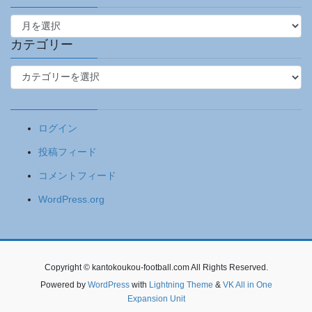
ア
ー
カ
カテゴリー
イ
カ
ブ
テ
ゴ
リ
ログイン
ー
投稿フィード
コメントフィード
WordPress.org
Copyright © kantokoukou-football.com All Rights Reserved.
Powered by
WordPress
with
Lightning Theme
&
VK All in One
Expansion Unit